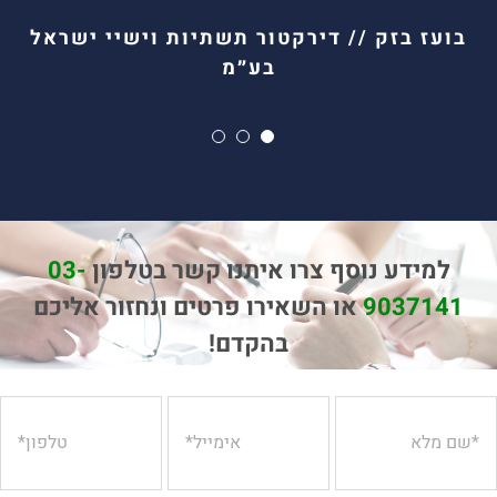
בועז בזק // דירקטור תשתיות וישיי ישראל
בע״מ
למידע נוסף צרו איתנו קשר בטלפון
03-
9037141
או השאירו פרטים ונחזור אליכם
בהקדם!