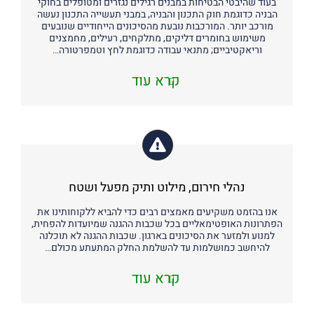
בעוד שהיבטי הבטיחות במבנים רגילים נגזרים ומטופלים בחוקי
הבניה כדוגמת חוק התכנון והבניה, במבני תעשייה התכנון נעשה
מורכב יותר. המורכבות נובעת מהסיכונים הייחודיים שנובעים
משימוש בחומרים דליקים, מתלקחים, רעילים, מחמצנים
וריאקטיביים; מתנאי עבודה כדוגמת לחץ וטמפרטורה…
קרא עוד
נהלי חירום, מילוט ותיק מפעל ושטח
אנו בהזמט משקיעים מאמצים רבים כדי להביא ללקוחותינו את
הפתרונות האופטימאליים בכל שכבות ההגנה שמיועדות להפחית,
למנוע ולמזער את הסיכונים בארגון. שכבות ההגנה לא תוכלנה
להיחשב כמושלמות עד להשלמת החלק המתעתע מכולם…
קרא עוד