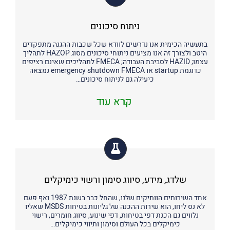
ניתוח סיכונים
בתעשיה הכימית אנו נדרשים לוודא שכל שכבות ההגנה מתפקדים
היטב ולצורך זה אנו מציעים ניתוחי סיכונים מסוג HAZOP לתהליך
עצמו; HAZID לסביבת העבודה; FMECA לתהליכים שאינם רציפים
כדוגמת startup או emergency shutdown FMECA נמצאה
כיעילה גם לניתוח סיכונים…
קרא עוד
שלדג, מידע, סיווג סימון ורשוי כימיקלים
אחד השירותים הוותיקים שלנו, שהחל כבר בשנת 1987 ואף פעם
לא נס ליחו, הוא שירות ההכנה של גליונות בטיחות MSDS שאליו
נלווים גם הכנת דפי בטיחות, דפי שינוע, סיווג חומרים, רישוי
כימיקלים בכל העולם וסימון ותיווי כימיקלים…