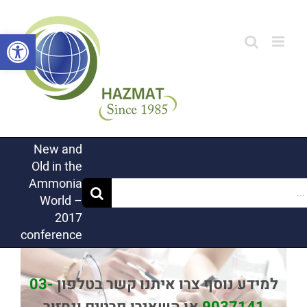
לג
תוכן
פתח סרגל
New and
Old in the
Ammonia
World –
2017
conference
למידע נוסף צרו איתנו קשר בטלפון
03-