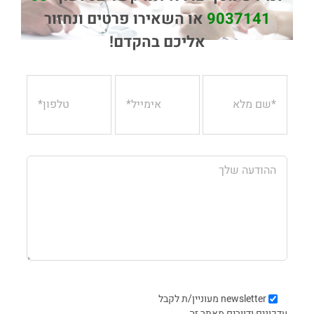
9037141
או השאירו פרטים ונחזור
אליכם בהקדם!
newsletter
מעוניין/ת לקבל
עדכונים ודוורים מאתר זה