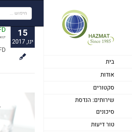
לג
חיפוש...
תוכן
FD
15
ינואר  2017
ינו, 2017
CFD תכנון בטיחות אש ומילוט באמצעות סימולצ
בית
אודות
סקטורים
שירותים: הנדסת
ל
סיכונים
טור דיעות