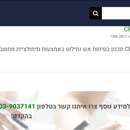
C
15th,
יית מחשב סימולציות CFD נועדו לתת [...]
מידע נוסף צרו איתנו קשר בטלפון
03-9037141
בהקדם!