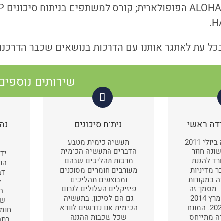
כל עת לאתגר אותנו עם הדרכות בנושאים שכבר הדרכנו 
שירותים נוספים
דה ראשי
ניתוח סיכונים
נהל
מרחקי הפרדה ביולי 2011
תעשיה כימית מטבע
ונה חוזר
הדברים התעשיה הכימית
ידע
ד להגנת
מרכזת תהליכים שבהם
הוא
 מדיניות
מעורבים חומרים מסוכנים
דב
 במקורות
ומבוצעים תהליכים
ל
. מסמך זה
פיזיקלים העלולים לגרום
הא
עבר עדכון במרץ 2014
גם הם לסיכון. בתעשיה
שי
ושוב במאי 2020. המונח
הכימית אנו נדרשים לוודא
חומר
ה מתייחס
שכל שכבות ההגנה
בתה