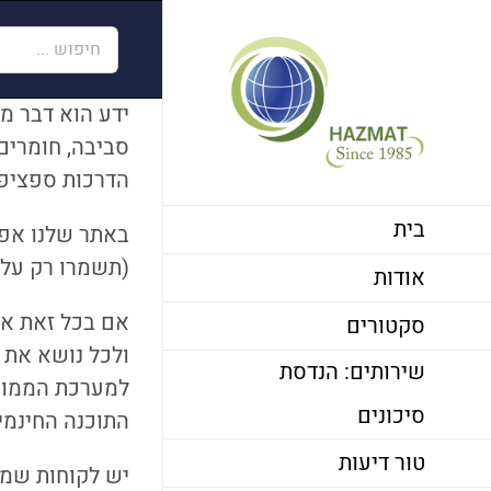
לג
חיפוש...
תוכן
ידע הוא דבר מצ
סביבה, חומרים 
הדרכות ספציפיו
בית
באתר שלנו אפ
(תשמרו רק על 
אודות
אם בכל זאת את
סקטורים
ולכל נושא את 
שירותים: הנדסת
למערכת הממוחש
סיכונים
התוכנה החינמית tanks כדי לנתח את הפליטות הבלתי מוקדיות בחוות המ
טור דיעות
יש לקוחות שמב