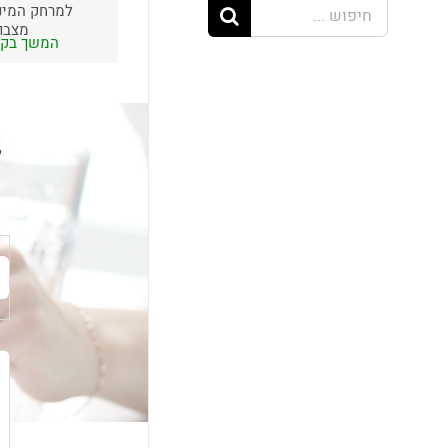
חיפוש...
למרחק המיני
מצבור
המשך בק
ל