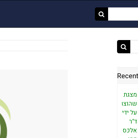
צפה
Recen
בתמונה
מוגדלת
מצגת
שהוצגה
על ידי
ד"ר
אלכס