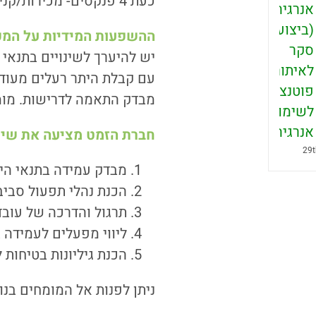
כעת 4 פנקסים- מכירות/קניות/העברות/פסולות
אנרגיה
(ביצוע
ההשפעות המידיות על המפ
סקר
יש להיערך לשינויים בתנאי
לאיתור
עם קבלת היתר רעלים מעודכ
פוטנציאל
מבדק התאמה לדרישות. מומל
לשימור
אנרגיה)
חברת הזמט מציעה את שיר
מבדק עמידה בתנאי הית
הכנת נהלי תפעול סביבת
תרגול והדרכה של עובד
ליווי מפעלים לעמידה 
הכנת גיליונות בטיחות ל
ניתן לפנות אל המומחים בנו