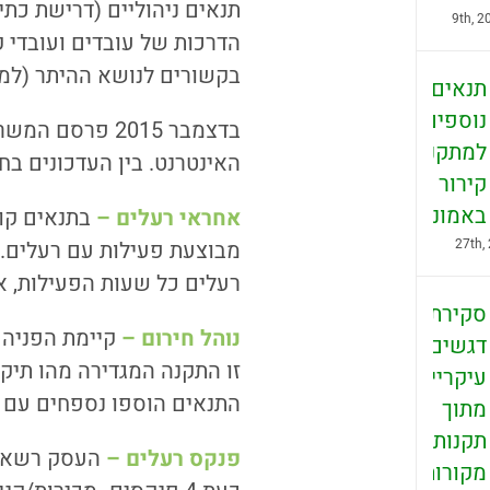
תנאים ניהוליים (דרישת כתי
הדרכות של עובדים ועובדי ק
בקשורים לנושא ההיתר (למ
תנאים
נוספים
בדצמבר 2015 פר
למתקני
האינטרנט. בין העדכונים בח
קירור
באמוניה
אחראי רעלים
–
בתנאים קוד
מבוצעת פעילות עם רעלים. ב
רעלים כל שעות הפעילות, א
סקירת
נוהל חירום
–
דגשים
זו התקנה המגדירה מהו תיק 
עיקריים
התנאים הוספו נספחים עם ד
מתוך
תקנות
פנקס רעלים –
העסק רשאי 
מקורות