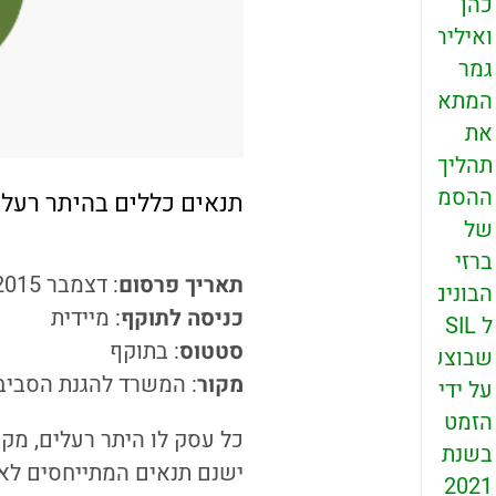
כהן
ואיליה
גמר
המתארת
את
תהליך
ההסמכה
תנאים כללים בהיתר רעלים ע
של
ברזי
תאריך פרסום
: דצמבר 2015
הבונים
כניסה לתוקף
: מיידית
ל SIL
סטטוס
: בתוקף
שבוצע
מקור
: המשרד להגנת הסביב
על ידי
הזמט
כל עסק לו היתר רעלים, מק
בשנת
ישנם תנאים המתייחסים לאמ
2021