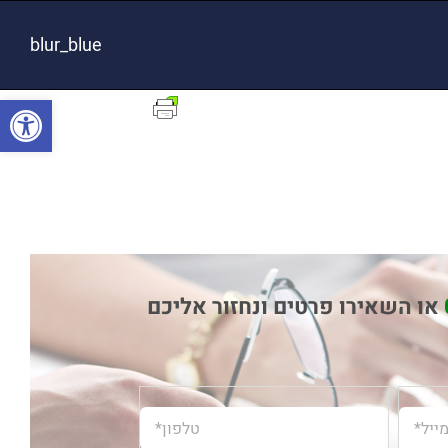
blur_blue
פתח סרגל
או השאירו פרטים ונחזור אליכם