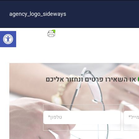
agency_logo_sideways
פתח סרגל
או השאירו פרטים ונחזור אליכם