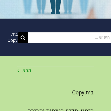
בית
פוש...
Copy
הבא
בית Copy