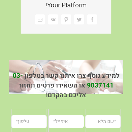
Your Platform!
Facebook
Twitter
Pinterest
Vk
כתובת
דואר
אלקטרוני
למידע נוסף צרו איתנו קשר בטלפון
03-
9037141
או השאירו פרטים ונחזור
אליכם בהקדם!