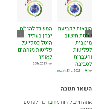
וח
הוראות לקביעת
המשרד להגנ"ס
דיקת
שיטת חישוב
יבחן בעתיד
ר
מיטבית
היטל כספי על
רסה
לפליטות
פליטות מזהמים
והעברות
לאוויר
לסביבה
יולי 25th, 2023
יולי 23rd, 2023
0 תגובות
|
השאר תגובה
אתה חייב להיות
מחובר
כדי לפרסם