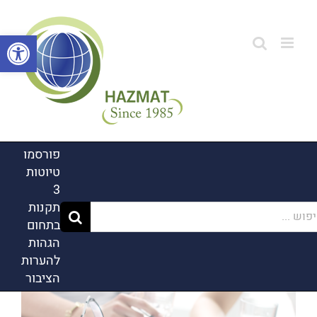
לג
תוכן
פתח סרגל
פורסמו
טיוטות
3
תקנות
ש...
בתחום
הגהות
להערות
הציבור