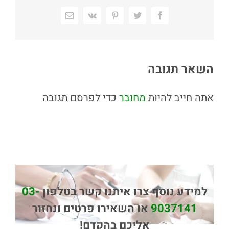
Facebook
Twitter
Pinterest
Vk
כתובת
דואר
אלקטרוני
השאר תגובה
אתה חייב להיות
מחובר
כדי לפרסם תגובה
למידע נוסף צרו איתנו קשר בטלפון
03-
9037141
או השאירו פרטים ונחזור
אליכם בהקדם!