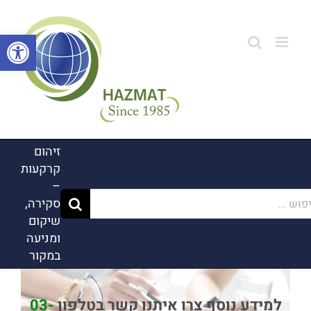
לג
תוכן
פתח סרגל
זיהום
קרקעות
–
ש...
סקירה,
שיקום
ומניעה
במקור
למידע נוסף צרו איתנו קשר בטלפון
03-