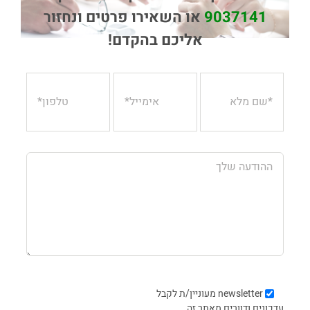
9037141
או השאירו פרטים ונחזור
אליכם בהקדם!
newsletter
מעוניין/ת לקבל
עדכונים ודוורים מאתר זה