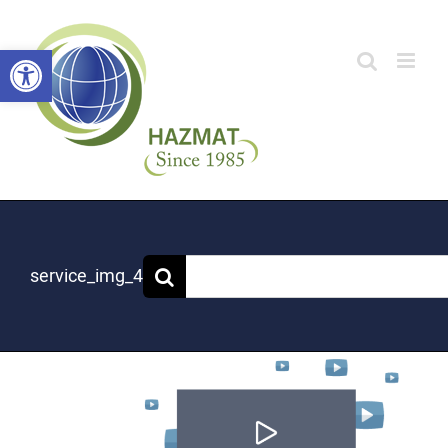
לג
תוכן
פתח סרגל
service_img_4