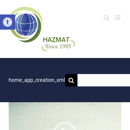
לג
תוכן
פתח סרגל
home_app_creation_xml
נגן
וידאו