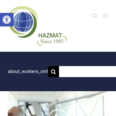
לג
תוכן
פתח סרגל
about_workers_xml
נגן
וידאו