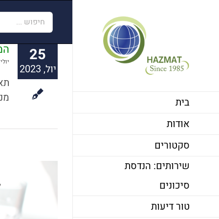
לג
חיפוש...
תוכן
המ
25
יולי 5th, 2023
יול, 2023
מנכ
בית
אודות
סקטורים
שירותים: הנדסת
סיכונים
ל
טור דיעות