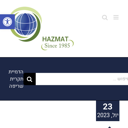
לג
תוכן
פתח סרגל
הדמיית
וש...
תקרית
שריפה
23
יול, 2023