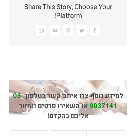
Share This Story, Choose Your
Platform!
Facebook
Twitter
Pinterest
Vk
כתובת
דואר
אלקטרוני
למידע נוסף צרו איתנו קשר בטלפון
03-
9037141
או השאירו פרטים ונחזור
אליכם בהקדם!