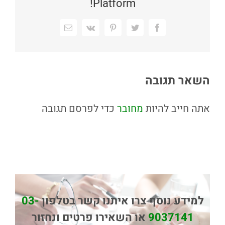
Platform!
Facebook
Twitter
Pinterest
Vk
כתובת
דואר
אלקטרוני
השאר תגובה
אתה חייב להיות
מחובר
כדי לפרסם תגובה
למידע נוסף צרו איתנו קשר בטלפון
03-
9037141
או השאירו פרטים ונחזור