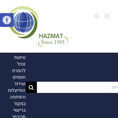
לג
תוכן
פתח סרגל
טיוטת
נוהל
להסרת
חסמים
ועידוד
...
התייעלות
והפחתה
במקור
ברישוי
סביבתי