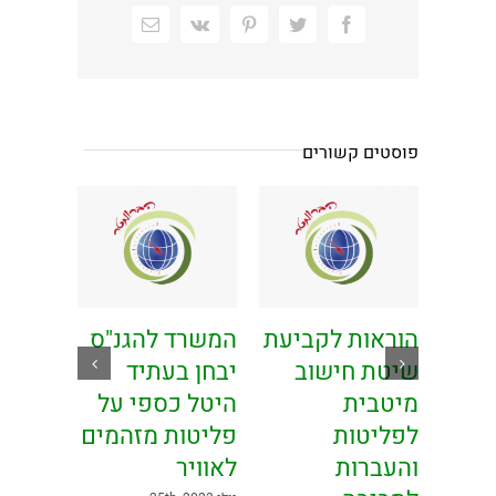
Facebook
Twitter
Pinterest
Vk
כתובת
דואר
אלקטרוני
פוסטים קשורים
וח
הוראות לקביעת
המשרד להגנ"ס
דיקת
שיטת חישוב
יבחן בעתיד
ר
מיטבית
היטל כספי על
רסה
לפליטות
פליטות מזהמים
והעברות
לאוויר