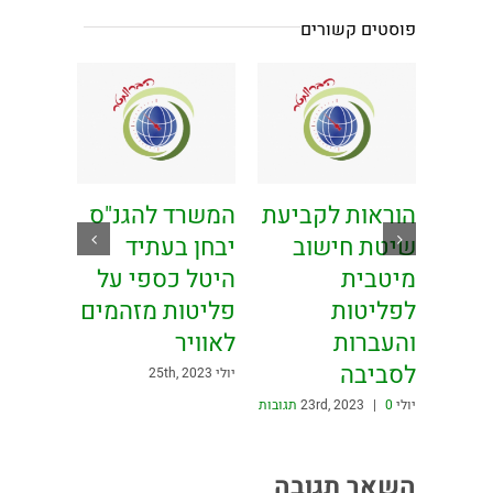
פוסטים קשורים
וח
הוראות לקביעת
המשרד להגנ"ס
דיקת
שיטת חישוב
יבחן בעתיד
ר
מיטבית
היטל כספי על
רסה
לפליטות
פליטות מזהמים
והעברות
לאוויר
לסביבה
יולי 25th, 2023
יולי 23rd, 2023
0 תגובות
|
השאר תגובה