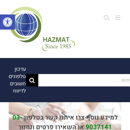
לג
תוכן
פתח סרגל
עדכון
טלפונים
ש...
חשובים
לדיווח
למידע נוסף צרו איתנו קשר בטלפון
03-
9037141
או השאירו פרטים ונחזור