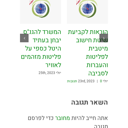
וח
הוראות לקביעת
המשרד להגנ"ס
דיקת
שיטת חישוב
יבחן בעתיד
ר
מיטבית
היטל כספי על
רסה
לפליטות
פליטות מזהמים
והעברות
לאוויר
לסביבה
יולי 25th, 2023
יולי 23rd, 2023
0 תגובות
|
השאר תגובה
אתה חייב להיות
מחובר
כדי לפרסם
תגובה