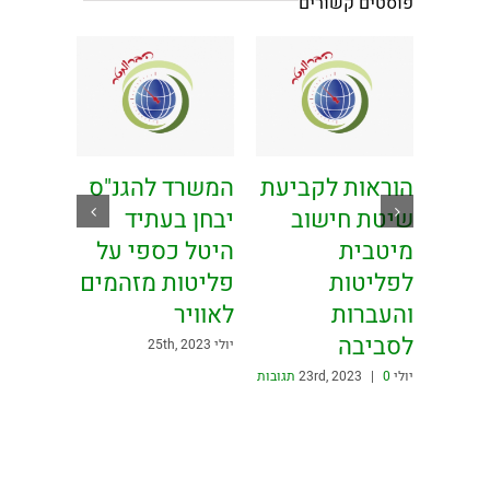
פוסטים קשורים
עול
הוראות לקביעת
המשרד להגנ"ס
רידי
שיטת חישוב
יבחן בעתיד
מיטבית
היטל כספי על
לפליטות
פליטות מזהמים
והעברות
לאוויר
לסביבה
יולי 25th, 2023
יולי 23rd, 2023
0 תגובות
|