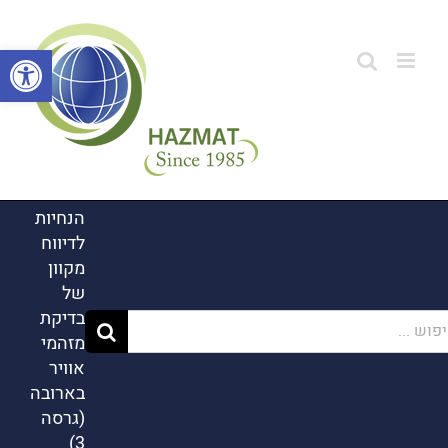
לג
תוכן
פתח סרגל
הנחיות
לדיווח
מקוון
של
בדיקת
ש...
מזהמי
אוויר
בארובה
(גרסה
3)