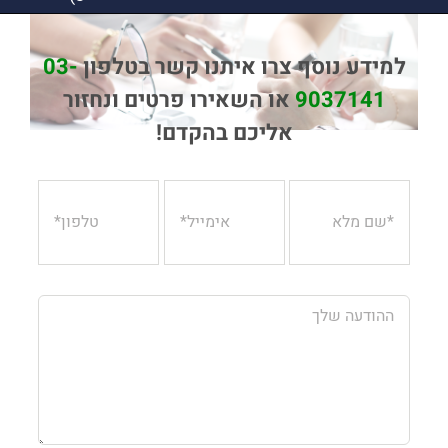
למידע נוסף צרו איתנו קשר בטלפון
03-
9037141
או השאירו פרטים ונחזור
אליכם בהקדם!