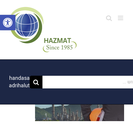
לג
תוכן
פתח סרגל
handasa
...
adrihalut