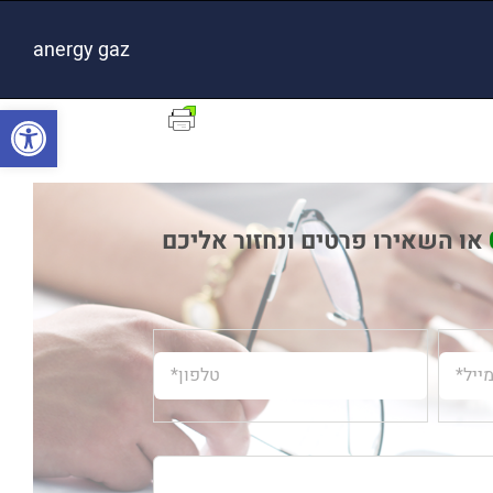
anergy gaz
פתח סרגל
או השאירו פרטים ונחזור אליכם