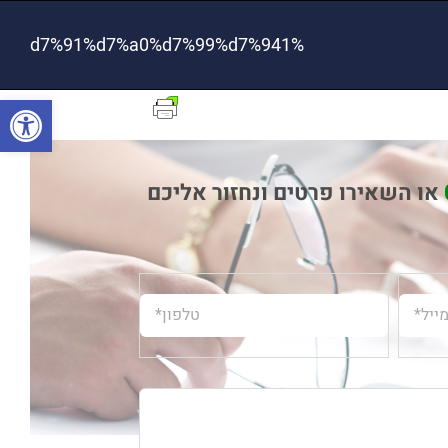
%d7%91%d7%a0%d7%99%d7%941
פתח סרגל
או השאירו פרטים ונחזור אליכם