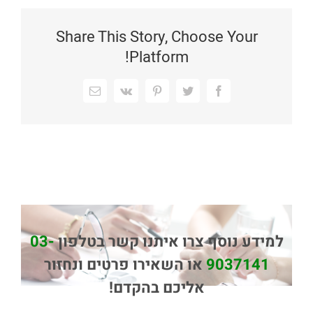
Share This Story, Choose Your
Platform!
Facebook
Twitter
Pinterest
Vk
כתובת
דואר
אלקטרוני
למידע נוסף צרו איתנו קשר בטלפון
03-
9037141
או השאירו פרטים ונחזור
אליכם בהקדם!