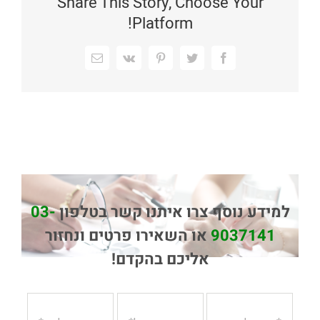
Share This Story, Choose Your
Platform!
Facebook
Twitter
Pinterest
Vk
כתובת
דואר
אלקטרוני
למידע נוסף צרו איתנו קשר בטלפון
03-
9037141
או השאירו פרטים ונחזור
אליכם בהקדם!